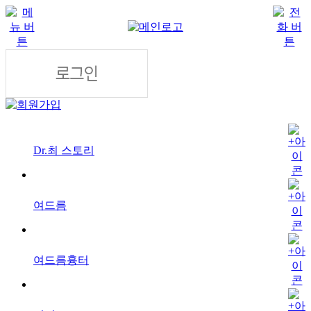
Dr.최 스토리
여드름
여드름흉터