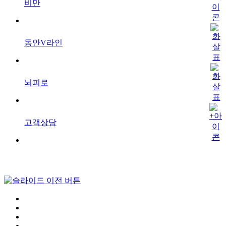
비만
동안V라인
뇌피로
고객상담